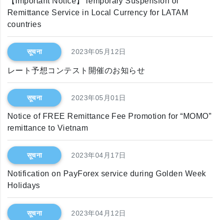
【Important Notice】Temporary Suspension of
Remittance Service in Local Currency for LATAM
countries
सूचना
2023年05月12日
レート予想コンテスト開催のお知らせ
सूचना
2023年05月01日
Notice of FREE Remittance Fee Promotion for “MOMO”
remittance to Vietnam
सूचना
2023年04月17日
Notification on PayForex service during Golden Week
Holidays
सूचना
2023年04月12日