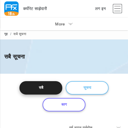
कर्पोरेट साझेदारी
लग इन
More
गृह
सबै सूचना
सबै सूचना
सबै
सूचना
ब्लग
वर्ष चयन गर्नुहोस्