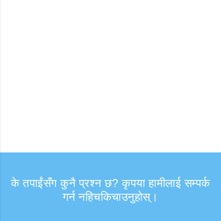
के तपाईंसँग कुनै प्रश्न छ? कृपया हामीलाई सम्पर्क
गर्न नहिचकिचाउनुहोस्।