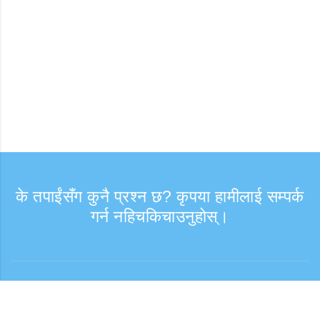
के तपाईंसँग कुनै प्रश्न छ? कृपया हामीलाई सम्पर्क
गर्न नहिचकिचाउनुहोस्।
सोधपुछ