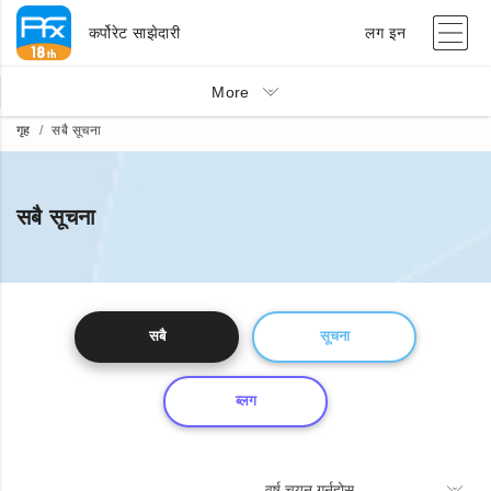
कर्पोरेट साझेदारी
लग इन
More
गृह
सबै सूचना
सबै सूचना
सबै
सूचना
ब्लग
वर्ष चयन गर्नुहोस्