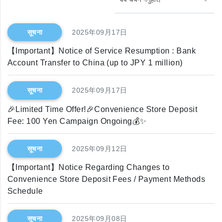
सूचना
2025年09月17日
【Important】Notice of Service Resumption : Bank
Account Transfer to China (up to JPY 1 million)
सूचना
2025年09月17日
🎉Limited Time Offer!🎉Convenience Store Deposit
Fee: 100 Yen Campaign Ongoing💰✨
सूचना
2025年09月12日
【Important】Notice Regarding Changes to
Convenience Store Deposit Fees / Payment Methods
Schedule
सूचना
2025年09月08日