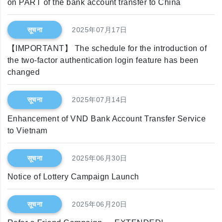
on PART of the bank account transfer to China
सूचना
2025年07月17日
【IMPORTANT】 The schedule for the introduction of
the two-factor authentication login feature has been
changed
सूचना
2025年07月14日
Enhancement of VND Bank Account Transfer Service
to Vietnam
सूचना
2025年06月30日
Notice of Lottery Campaign Launch
सूचना
2025年06月20日